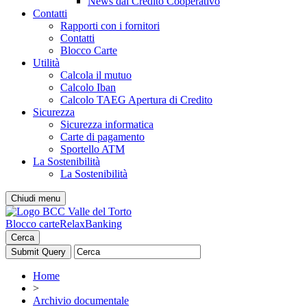
News dal Credito Cooperativo
Contatti
Rapporti con i fornitori
Contatti
Blocco Carte
Utilità
Calcola il mutuo
Calcolo Iban
Calcolo TAEG Apertura di Credito
Sicurezza
Sicurezza informatica
Carte di pagamento
Sportello ATM
La Sostenibilità
La Sostenibilità
Chiudi menu
Blocco carte
RelaxBanking
Cerca
Home
>
Archivio documentale