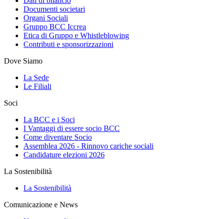
Dati di bilancio
Documenti societari
Organi Sociali
Gruppo BCC Iccrea
Etica di Gruppo e Whistleblowing
Contributi e sponsorizzazioni
Dove Siamo
La Sede
Le Filiali
Soci
La BCC e i Soci
I Vantaggi di essere socio BCC
Come diventare Socio
Assemblea 2026 - Rinnovo cariche sociali
Candidature elezioni 2026
La Sostenibilità
La Sostenibilità
Comunicazione e News