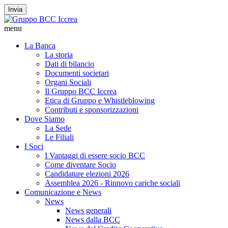
Invia
menu
La Banca
La storia
Dati di bilancio
Documenti societari
Organi Sociali
Il Gruppo BCC Iccrea
Etica di Gruppo e Whistleblowing
Contributi e sponsorizzazioni
Dove Siamo
La Sede
Le Filiali
I Soci
I Vantaggi di essere socio BCC
Come diventare Socio
Candidature elezioni 2026
Assemblea 2026 - Rinnovo cariche sociali
Comunicazione e News
News
News generali
News dalla BCC