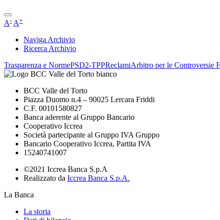
-
+
A
A
Naviga Archivio
Ricerca Archivio
Trasparenza e Norme
PSD2-TPP
Reclami
Arbitro per le Controversie F
BCC Valle del Torto
Piazza Duomo n.4 – 90025 Lercara Friddi
C.F. 00101580827
Banca aderente al Gruppo Bancario
Cooperativo Iccrea
Società partecipante al Gruppo IVA Gruppo
Bancario Cooperativo Iccrea, Partita IVA
15240741007
©2021 Iccrea Banca S.p.A
Realizzato da
Iccrea Banca S.p.A.
La Banca
La storia