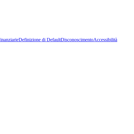
inanziarie
Definizione di Default
Disconoscimento
Accessibilità