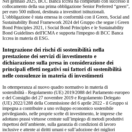
Nel gennaio 2025, BCC Banca Iccrea ha completato con successo il
collocamento della sua prima obbligazione Senior Preferred “green”,
per euro 500 milioni, destinata a investitori istituzionali.
L’obbligazione è stata emessa in conformità con il Green, Social and
Sustainability Bond Framework 2024 del Gruppo che segue i Green
Bond Principles 2021, i Social Bond Principles e le Sustainability
Bond Guidelines dell'ICMA e supporta l'impegno di BCC Banca
Iccrea in materia di ESG.
Integrazione dei rischi di sostenibilità nella
prestazione dei servizi di investimento e
dichiarazione sulla presa in considerazione dei
principali effetti negativi sui fattori di sostenibilità
nelle consulenze in materia di investimenti
In ottemperanza al nuovo quadro normativo in materia di
sostenibilità - Regolamento (UE) 2019/2088 del Parlamento europeo
e del Consiglio del 27 novembre 2019 e Regolamento Delegato
(UE) 2022/1288 della Commissione del 6 aprile 2022 - il Gruppo si
impegna a contribuire a uno sviluppo economico sostenibile
privilegiando, nelle proprie scelte di investimento, le imprese che
adottano prassi virtuose centrate sull’impiego di metodi produttivi
rispettosi dell’ambiente, sulla garanzia di condizioni di lavoro
inclusive e attente ai diritti umani e sull’adozione dei migliori