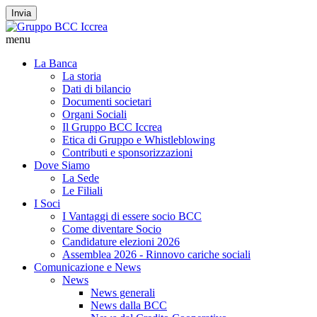
Invia
menu
La Banca
La storia
Dati di bilancio
Documenti societari
Organi Sociali
Il Gruppo BCC Iccrea
Etica di Gruppo e Whistleblowing
Contributi e sponsorizzazioni
Dove Siamo
La Sede
Le Filiali
I Soci
I Vantaggi di essere socio BCC
Come diventare Socio
Candidature elezioni 2026
Assemblea 2026 - Rinnovo cariche sociali
Comunicazione e News
News
News generali
News dalla BCC