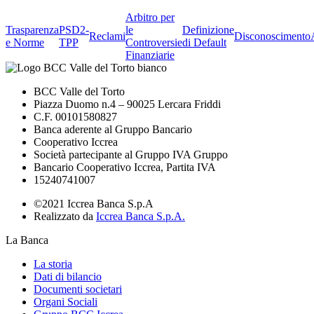
Arbitro per
Trasparenza
PSD2-
le
Definizione
Reclami
Disconoscimento
e Norme
TPP
Controversie
di Default
Finanziarie
BCC Valle del Torto
Piazza Duomo n.4 – 90025 Lercara Friddi
C.F. 00101580827
Banca aderente al Gruppo Bancario
Cooperativo Iccrea
Società partecipante al Gruppo IVA Gruppo
Bancario Cooperativo Iccrea, Partita IVA
15240741007
©2021 Iccrea Banca S.p.A
Realizzato da
Iccrea Banca S.p.A.
La Banca
La storia
Dati di bilancio
Documenti societari
Organi Sociali