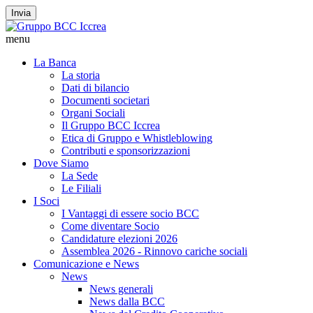
Invia
menu
La Banca
La storia
Dati di bilancio
Documenti societari
Organi Sociali
Il Gruppo BCC Iccrea
Etica di Gruppo e Whistleblowing
Contributi e sponsorizzazioni
Dove Siamo
La Sede
Le Filiali
I Soci
I Vantaggi di essere socio BCC
Come diventare Socio
Candidature elezioni 2026
Assemblea 2026 - Rinnovo cariche sociali
Comunicazione e News
News
News generali
News dalla BCC