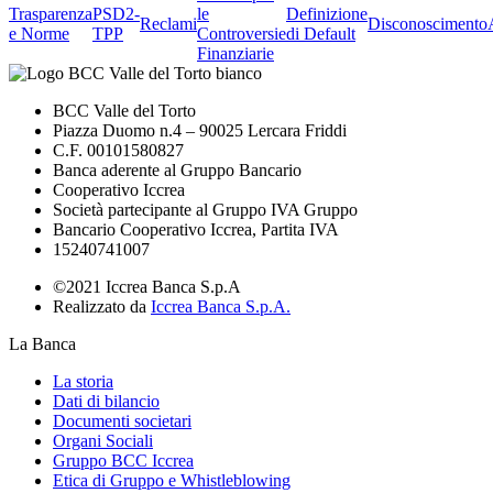
Trasparenza
PSD2-
le
Definizione
Reclami
Disconoscimento
e Norme
TPP
Controversie
di Default
Finanziarie
BCC Valle del Torto
Piazza Duomo n.4 – 90025 Lercara Friddi
C.F. 00101580827
Banca aderente al Gruppo Bancario
Cooperativo Iccrea
Società partecipante al Gruppo IVA Gruppo
Bancario Cooperativo Iccrea, Partita IVA
15240741007
©2021 Iccrea Banca S.p.A
Realizzato da
Iccrea Banca S.p.A.
La Banca
La storia
Dati di bilancio
Documenti societari
Organi Sociali
Gruppo BCC Iccrea
Etica di Gruppo e Whistleblowing