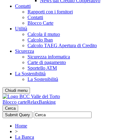
News dal Credito Cooperativo
Contatti
Rapporti con i fornitori
Contatti
Blocco Carte
Utilità
Calcola il mutuo
Calcolo Iban
Calcolo TAEG Apertura di Credito
Sicurezza
Sicurezza informatica
Carte di pagamento
Sportello ATM
La Sostenibilità
La Sostenibilità
Chiudi menu
Blocco carte
RelaxBanking
Cerca
Home
>
La Banca