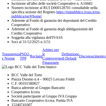
Iscrizione all'albo delle società Cooperative n. A16682
Numero iscrizione al RUI D000128701 consultabile nella
specifica sezione del Registro
https://ruipubblico.ivass.it/rui-
pubblica/ng/#/home/
Aderente al Fondo di garanzia dei depositanti del Credito
Cooperativo
Aderente al Fondo di garanzia degli obbligazionisti del
Credito Cooperativo
Soggetta alla vigilanza dell'IVASS
Soci al 31/12/2025 n.1151
Arbitro per
Trasparenza
PSD2-
le
Definizione
Reclami
Disconoscimento
e Norme
TPP
Controversie
di Default
Finanziarie
BCC Valle del Torto
Piazza Duomo n.4 – 90025 Lercara Friddi
C.F. 00101580827
Banca aderente al Gruppo Bancario
Cooperativo Iccrea
Società partecipante al Gruppo IVA Gruppo
Bancario Cooperativo Iccrea, Partita IVA
15240741007