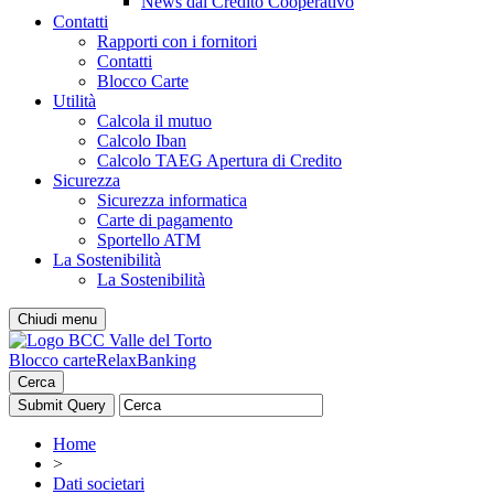
News dal Credito Cooperativo
Contatti
Rapporti con i fornitori
Contatti
Blocco Carte
Utilità
Calcola il mutuo
Calcolo Iban
Calcolo TAEG Apertura di Credito
Sicurezza
Sicurezza informatica
Carte di pagamento
Sportello ATM
La Sostenibilità
La Sostenibilità
Chiudi menu
Blocco carte
RelaxBanking
Cerca
Home
>
Dati societari