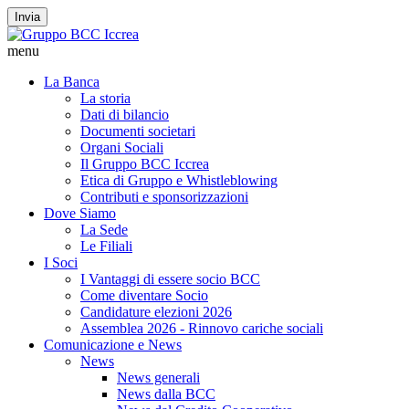
Invia
menu
La Banca
La storia
Dati di bilancio
Documenti societari
Organi Sociali
Il Gruppo BCC Iccrea
Etica di Gruppo e Whistleblowing
Contributi e sponsorizzazioni
Dove Siamo
La Sede
Le Filiali
I Soci
I Vantaggi di essere socio BCC
Come diventare Socio
Candidature elezioni 2026
Assemblea 2026 - Rinnovo cariche sociali
Comunicazione e News
News
News generali
News dalla BCC