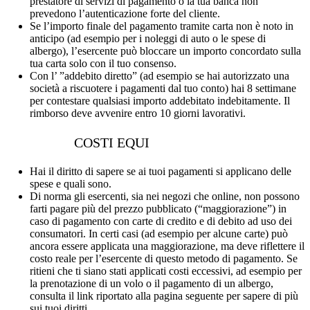
prestatore di servizi di pagamento o la tua banca non
prevedono l’autenticazione forte del cliente.
Se l’importo finale del pagamento tramite carta non è noto in
anticipo (ad esempio per i noleggi di auto o le spese di
albergo), l’esercente può bloccare un importo concordato sulla
tua carta solo con il tuo consenso.
Con l’ ”addebito diretto” (ad esempio se hai autorizzato una
società a riscuotere i pagamenti dal tuo conto) hai 8 settimane
per contestare qualsiasi importo addebitato indebitamente. Il
rimborso deve avvenire entro 10 giorni lavorativi.
COSTI EQUI
Hai il diritto di sapere se ai tuoi pagamenti si applicano delle
spese e quali sono.
Di norma gli esercenti, sia nei negozi che online, non possono
farti pagare più del prezzo pubblicato (“maggiorazione”) in
caso di pagamento con carte di credito e di debito ad uso dei
consumatori. In certi casi (ad esempio per alcune carte) può
ancora essere applicata una maggiorazione, ma deve riflettere il
costo reale per l’esercente di questo metodo di pagamento. Se
ritieni che ti siano stati applicati costi eccessivi, ad esempio per
la prenotazione di un volo o il pagamento di un albergo,
consulta il link riportato alla pagina seguente per sapere di più
sui tuoi diritti.