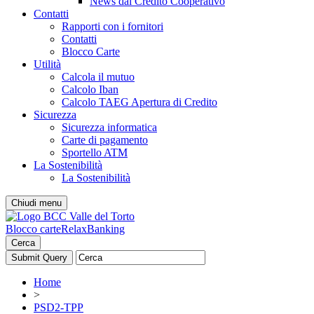
News dal Credito Cooperativo
Contatti
Rapporti con i fornitori
Contatti
Blocco Carte
Utilità
Calcola il mutuo
Calcolo Iban
Calcolo TAEG Apertura di Credito
Sicurezza
Sicurezza informatica
Carte di pagamento
Sportello ATM
La Sostenibilità
La Sostenibilità
Chiudi menu
Blocco carte
RelaxBanking
Cerca
Home
>
PSD2-TPP