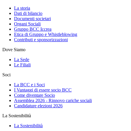
La storia
Dati di bilancio
Documenti societari
Organi Sociali
Gruppo BCC Iccrea
Etica di Gruppo e Whistleblowing
Contributi e sponsorizzazioni
Dove Siamo
La Sede
Le Filiali
Soci
La BCC e i Soci
I Vantaggi di essere socio BCC
Come diventare Socio
Assemblea 2026 - Rinnovo cariche sociali
Candidature elezioni 2026
La Sostenibilità
La Sostenibilità