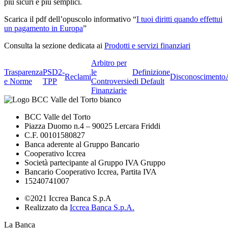
più sicuri e più semplici.
Scarica il pdf dell’opuscolo informativo “
I tuoi diritti quando effettui
un pagamento in Europa
”
Consulta la sezione dedicata ai
Prodotti e servizi finanziari
Arbitro per
Trasparenza
PSD2-
le
Definizione
Reclami
Disconoscimento
e Norme
TPP
Controversie
di Default
Finanziarie
BCC Valle del Torto
Piazza Duomo n.4 – 90025 Lercara Friddi
C.F. 00101580827
Banca aderente al Gruppo Bancario
Cooperativo Iccrea
Società partecipante al Gruppo IVA Gruppo
Bancario Cooperativo Iccrea, Partita IVA
15240741007
©2021 Iccrea Banca S.p.A
Realizzato da
Iccrea Banca S.p.A.
La Banca