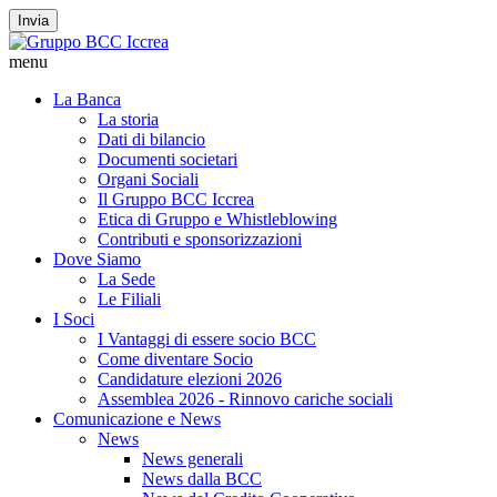
Invia
menu
La Banca
La storia
Dati di bilancio
Documenti societari
Organi Sociali
Il Gruppo BCC Iccrea
Etica di Gruppo e Whistleblowing
Contributi e sponsorizzazioni
Dove Siamo
La Sede
Le Filiali
I Soci
I Vantaggi di essere socio BCC
Come diventare Socio
Candidature elezioni 2026
Assemblea 2026 - Rinnovo cariche sociali
Comunicazione e News
News
News generali
News dalla BCC