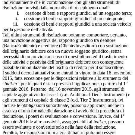
individualmente che in combinazione con gli altri strumenti di
risoluzione previsti dalla normativa di recepimento quali:
i. cessione di beni e rapporti giuridici ad un soggetto terzo;
ii. cessione di beni e rapporti giuridici ad un ente-ponte;
iii. cessione di beni e rapporti giuridici a una società veicolo
per la gestione dell’attività.
Tali ultimi strumenti di risoluzione potranno comportare, pertanto,
una novazione soggettiva del rapporto giuridico tra debitore
(Banca/Emittente) e creditore (Cliente/Investitore) con sostituzione
dell’originario debitore con un nuovo soggetto giuridico, senza
necessità di un previo consenso di quest’ultimo ed il trasferimento
delle attività e passività dell’originario debitore con conseguente
possibile rimodulazione del rischio di credito per il sottoscrittore.
I suddetti decreti attuativi sono entrati in vigore in data 16 novembre
2015, fatta eccezione per le disposizioni relative allo strumento del
“
bail-in”
per le quali è stata prevista l’applicazione a partire dal 1°
gennaio 2016. Pertanto, dal 16 novembre 2015, agli strumenti di
capitale aggiuntivo di classe 1 (c.d. Additional Tier 1 Instruments) e
agli strumenti di capitale di classe 2 (c.d. Tier 2 Instruments), ivi
incluse le obbligazioni subordinate, possono applicarsi, anche in
assenza di una formale dichiarazione di avvio della procedura di
risoluzione, i poteri di svalutazione e conversione. Invece, dal 1°
gennaio 2016 le altre passività, assoggettabili al
bail-in
, possono
essere svalutate e convertite solo nella fase della risoluzione.
Peraltro, le disposizioni in materia di bail-in potranno essere