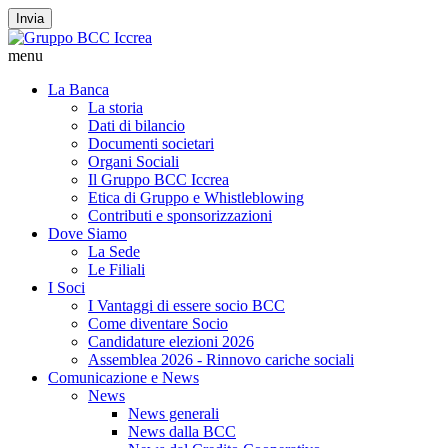
Invia
menu
La Banca
La storia
Dati di bilancio
Documenti societari
Organi Sociali
Il Gruppo BCC Iccrea
Etica di Gruppo e Whistleblowing
Contributi e sponsorizzazioni
Dove Siamo
La Sede
Le Filiali
I Soci
I Vantaggi di essere socio BCC
Come diventare Socio
Candidature elezioni 2026
Assemblea 2026 - Rinnovo cariche sociali
Comunicazione e News
News
News generali
News dalla BCC