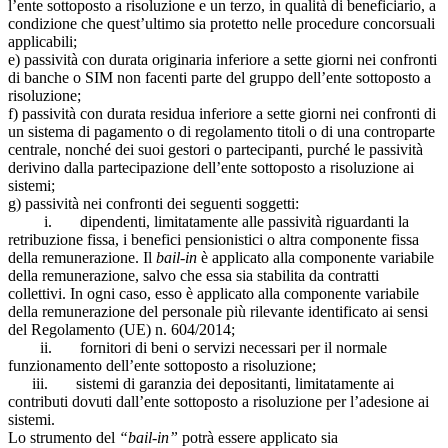
l’ente sottoposto a risoluzione e un terzo, in qualità di beneficiario, a
condizione che quest’ultimo sia protetto nelle procedure concorsuali
applicabili;
e) passività con durata originaria inferiore a sette giorni nei confronti
di banche o SIM non facenti parte del gruppo dell’ente sottoposto a
risoluzione;
f) passività con durata residua inferiore a sette giorni nei confronti di
un sistema di pagamento o di regolamento titoli o di una controparte
centrale, nonché dei suoi gestori o partecipanti, purché le passività
derivino dalla partecipazione dell’ente sottoposto a risoluzione ai
sistemi;
g) passività nei confronti dei seguenti soggetti:
i. dipendenti, limitatamente alle passività riguardanti la
retribuzione fissa, i benefici pensionistici o altra componente fissa
della remunerazione. Il
bail-in
è applicato alla componente variabile
della remunerazione, salvo che essa sia stabilita da contratti
collettivi. In ogni caso, esso è applicato alla componente variabile
della remunerazione del personale più rilevante identificato ai sensi
del Regolamento (UE) n. 604/2014;
ii. fornitori di beni o servizi necessari per il normale
funzionamento dell’ente sottoposto a risoluzione;
iii. sistemi di garanzia dei depositanti, limitatamente ai
contributi dovuti dall’ente sottoposto a risoluzione per l’adesione ai
sistemi.
Lo strumento del
“bail-in”
potrà essere applicato sia