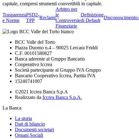
capitale, compresi strumenti convertibili in capitale.
Arbitro per
Trasparenza
PSD2-
le
Definizione
Reclami
Disconoscimento
e Norme
TPP
Controversie
di Default
Finanziarie
BCC Valle del Torto
Piazza Duomo n.4 – 90025 Lercara Friddi
C.F. 00101580827
Banca aderente al Gruppo Bancario
Cooperativo Iccrea
Società partecipante al Gruppo IVA Gruppo
Bancario Cooperativo Iccrea, Partita IVA
15240741007
©2021 Iccrea Banca S.p.A
Realizzato da
Iccrea Banca S.p.A.
La Banca
La storia
Dati di bilancio
Documenti societari
Organi Sociali