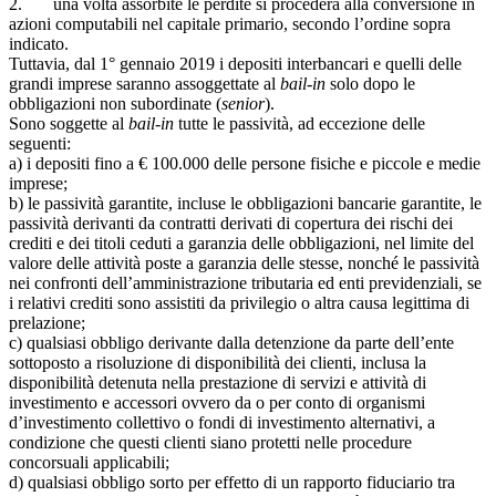
2. una volta assorbite le perdite si procederà alla conversione in
azioni computabili nel capitale primario, secondo l’ordine sopra
indicato.
Tuttavia, dal 1° gennaio 2019 i depositi interbancari e quelli delle
grandi imprese saranno assoggettate al
bail-in
solo dopo le
obbligazioni non subordinate (
senior
).
Sono soggette al
bail-in
tutte le passività, ad eccezione delle
seguenti:
a) i depositi fino a € 100.000 delle persone fisiche e piccole e medie
imprese;
b) le passività garantite, incluse le obbligazioni bancarie garantite, le
passività derivanti da contratti derivati di copertura dei rischi dei
crediti e dei titoli ceduti a garanzia delle obbligazioni, nel limite del
valore delle attività poste a garanzia delle stesse, nonché le passività
nei confronti dell’amministrazione tributaria ed enti previdenziali, se
i relativi crediti sono assistiti da privilegio o altra causa legittima di
prelazione;
c) qualsiasi obbligo derivante dalla detenzione da parte dell’ente
sottoposto a risoluzione di disponibilità dei clienti, inclusa la
disponibilità detenuta nella prestazione di servizi e attività di
investimento e accessori ovvero da o per conto di organismi
d’investimento collettivo o fondi di investimento alternativi, a
condizione che questi clienti siano protetti nelle procedure
concorsuali applicabili;
d) qualsiasi obbligo sorto per effetto di un rapporto fiduciario tra