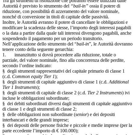
Tra gli strumenti di risoluzione che potranno essere utilizzati dalle
Autorità è previsto lo strumento del
“bail-in”
ossia il potere di
riduzione, con possibilità di azzeramento del valore nominale,
nonché di conversione in titoli di capitale delle passività.
Inoltre, le Autorità avranno il potere di cancellare le obbligazioni e
modificare la scadenza delle stesse, l’importo degli interessi pagabili
o la data a partire dalla quale tali interessi divengono pagabili, anche
sospendendo il pagamento per un periodo transitorio.
Nell’applicazione dello strumento del “
bail-in
”, le Autorità dovranno
tenere conto della seguente gerarchia:
1. innanzitutto si dovrà procedere alla riduzione, totale o
parziale, del valore nominale, fino alla concorrenza delle perdite,
secondo l’ordine indicato:
§ degli strumenti rappresentativi del capitale primario di classe 1
(c.d.
Common equity Tier 1
);
§ degli strumenti di capitale aggiuntivo di classe 1 (c.d.
Additional
Tier 1 Instruments
);
§ degli strumenti di capitale di classe 2 (c.d.
Tier 2 Instruments
) ivi
incluse le obbligazioni subordinate;
§ dei debiti subordinati diversi dagli strumenti di capitale aggiuntivo
di classe 1 e degli strumenti di classe 2;
§ delle obbligazioni non subordinate (
senior
) e dei depositi
interbancari e delle grandi imprese;
§ dei depositi delle persone fisiche e piccole e medie imprese (per la
parte eccedente l’importo di € 100.000);