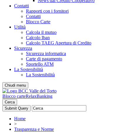
News dal Credito Cooperativo
Contatti
Rapporti con i fornitori
Contatti
Blocco Carte
Utilità
Calcola il mutuo
Calcolo Iban
Calcolo TAEG Apertura di Credito
Sicurezza
Sicurezza informatica
Carte di pagamento
Sportello ATM
La Sostenibilità
La Sostenibilità
Chiudi menu
Blocco carte
RelaxBanking
Cerca
Home
>
Trasparenza e Norme