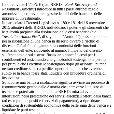
La direttiva 2014/59/UE (c.d. BRRD -
Bank Recovery and
Resolution Directive
) introduce in tutti i paesi europei regole
armonizzate per prevenire e gestire le crisi delle banche e delle
imprese di investimento.
In particolare i Decreti Legislativi n. 180 e 181 del 16 novembre
2015 attuativi della BRRD, individuano i poteri e gli strumenti che
le Autorità preposte alla risoluzione delle crisi bancarie (c.d.
“
resolution Authorities
”, di seguito le “Autorità”) possono adottare
per la risoluzione di una banca in dissesto ovvero a rischio di
dissesto. Ciò al fine di garantire la continuità delle funzioni
essenziali dell’ente, riducendo al minimo l’impatto del dissesto
sull’economia e sul sistema finanziario nonché i costi per i
contribuenti ed assicurando che gli azionisti sostengano le perdite
per primi e che i creditori le sostengano dopo gli azionisti, purché
nessun creditore subisca perdite superiori a quelle che avrebbe
subito se la banca fosse stata liquidata con procedura ordinaria di
insolvenza.
Sottoporre una banca a risoluzione significa avviare un processo di
ristrutturazione gestito dalle Autorità che, attraverso l’utilizzo di
tecniche e poteri attribuiti ora dalla BRRD, mira ad evitare
interruzioni nella prestazione dei servizi essenziali offerti dalla banca
(ad esempio, i depositi e i servizi di pagamento), a ripristinare
condizioni di sostenibilità economica della parte sana della banca e a
liquidare le parti restanti.