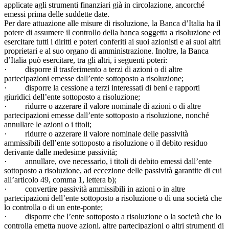
applicate agli strumenti finanziari già in circolazione, ancorché
emessi prima delle suddette date.
Per dare attuazione alle misure di risoluzione, la Banca d’Italia ha il
potere di assumere il controllo della banca soggetta a risoluzione ed
esercitare tutti i diritti e poteri conferiti ai suoi azionisti e ai suoi altri
proprietari e al suo organo di amministrazione. Inoltre, la Banca
d’Italia può esercitare, tra gli altri, i seguenti poteri:
· disporre il trasferimento a terzi di azioni o di altre
partecipazioni emesse dall’ente sottoposto a risoluzione;
· disporre la cessione a terzi interessati di beni e rapporti
giuridici dell’ente sottoposto a risoluzione;
· ridurre o azzerare il valore nominale di azioni o di altre
partecipazioni emesse dall’ente sottoposto a risoluzione, nonché
annullare le azioni o i titoli;
· ridurre o azzerare il valore nominale delle passività
ammissibili dell’ente sottoposto a risoluzione o il debito residuo
derivante dalle medesime passività;
· annullare, ove necessario, i titoli di debito emessi dall’ente
sottoposto a risoluzione, ad eccezione delle passività garantite di cui
all’articolo 49, comma 1, lettera b);
· convertire passività ammissibili in azioni o in altre
partecipazioni dell’ente sottoposto a risoluzione o di una società che
lo controlla o di un ente-ponte;
· disporre che l’ente sottoposto a risoluzione o la società che lo
controlla emetta nuove azioni, altre partecipazioni o altri strumenti di