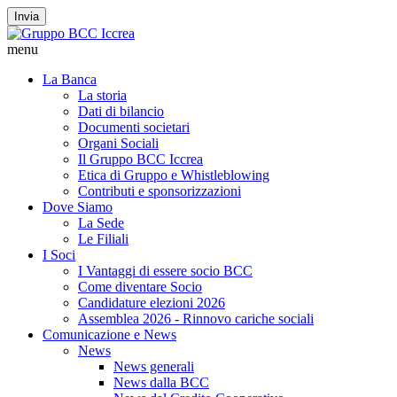
Invia
menu
La Banca
La storia
Dati di bilancio
Documenti societari
Organi Sociali
Il Gruppo BCC Iccrea
Etica di Gruppo e Whistleblowing
Contributi e sponsorizzazioni
Dove Siamo
La Sede
Le Filiali
I Soci
I Vantaggi di essere socio BCC
Come diventare Socio
Candidature elezioni 2026
Assemblea 2026 - Rinnovo cariche sociali
Comunicazione e News
News
News generali
News dalla BCC