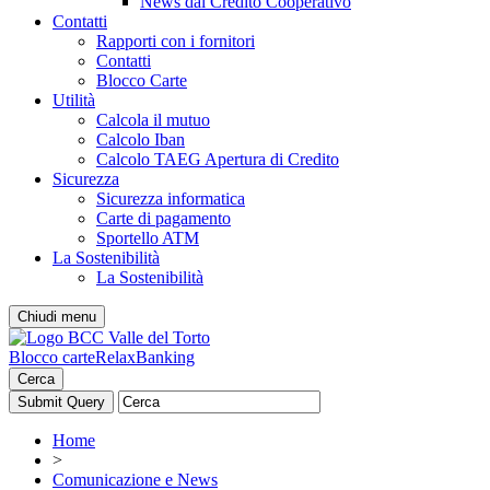
News dal Credito Cooperativo
Contatti
Rapporti con i fornitori
Contatti
Blocco Carte
Utilità
Calcola il mutuo
Calcolo Iban
Calcolo TAEG Apertura di Credito
Sicurezza
Sicurezza informatica
Carte di pagamento
Sportello ATM
La Sostenibilità
La Sostenibilità
Chiudi menu
Blocco carte
RelaxBanking
Cerca
Home
>
Comunicazione e News