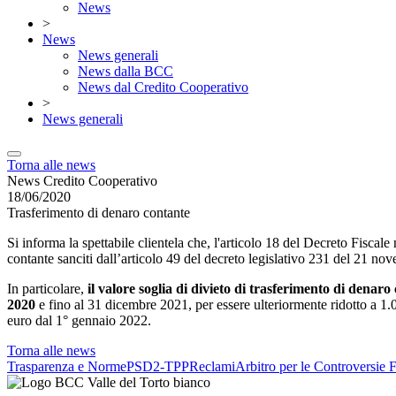
News
>
News
News generali
News dalla BCC
News dal Credito Cooperativo
>
News generali
Torna alle news
News Credito Cooperativo
18/06/2020
Trasferimento di denaro contante
Si informa la spettabile clientela che, l'articolo 18 del Decreto Fisca
contante sanciti dall’articolo 49 del decreto legislativo 231 del 21 n
In particolare,
il valore soglia di divieto di trasferimento di denaro 
2020
e fino al 31 dicembre 2021, per essere ulteriormente ridotto a 1
euro dal 1° gennaio 2022.
Torna alle news
Trasparenza e Norme
PSD2-TPP
Reclami
Arbitro per le Controversie F