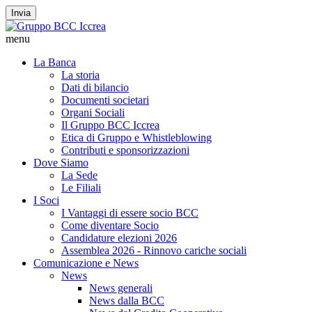
Invia
menu
La Banca
La storia
Dati di bilancio
Documenti societari
Organi Sociali
Il Gruppo BCC Iccrea
Etica di Gruppo e Whistleblowing
Contributi e sponsorizzazioni
Dove Siamo
La Sede
Le Filiali
I Soci
I Vantaggi di essere socio BCC
Come diventare Socio
Candidature elezioni 2026
Assemblea 2026 - Rinnovo cariche sociali
Comunicazione e News
News
News generali
News dalla BCC