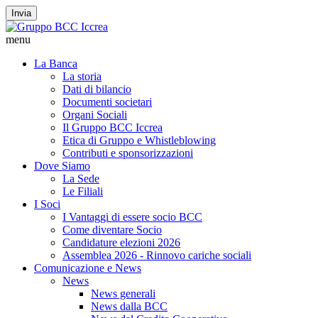
Invia
menu
La Banca
La storia
Dati di bilancio
Documenti societari
Organi Sociali
Il Gruppo BCC Iccrea
Etica di Gruppo e Whistleblowing
Contributi e sponsorizzazioni
Dove Siamo
La Sede
Le Filiali
I Soci
I Vantaggi di essere socio BCC
Come diventare Socio
Candidature elezioni 2026
Assemblea 2026 - Rinnovo cariche sociali
Comunicazione e News
News
News generali
News dalla BCC